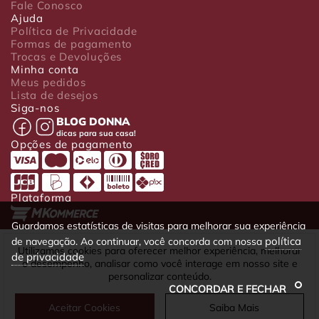
Fale Conosco
Ajuda
Política de Privacidade
Formas de pagamento
Trocas e Devoluções
Minha conta
Meus pedidos
Lista de desejos
Siga-nos
BLOG DONNA
dicas para sua casa!
Opções de pagamento
Plataforma
Guardamos estatísticas de visitas para melhorar sua experiência
política
de navegação. Ao continuar, você concorda com nossa
Luxo Comércio de Presentes Ltda. Av. João Gualberto, 1758 - CEP
Utilizamos cookies para oferecer melhor experiência, melhorar
de privacidade
80030-001 - Curitiba - PR
o desempenho, analisar como você interage em nosso site e
CNPJ: 22.245.892/0001-23 - Inscrição Estadual 90699488-79 -
personalizar conteúdo.
Fone/fax: (41) 4063-5302
CONCORDAR E FECHAR
Aceitar Cookies
Saiba Mais