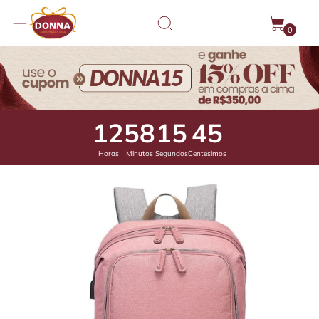
0
12
58
14
96
Horas
Minutos
Segundos
Centésimos