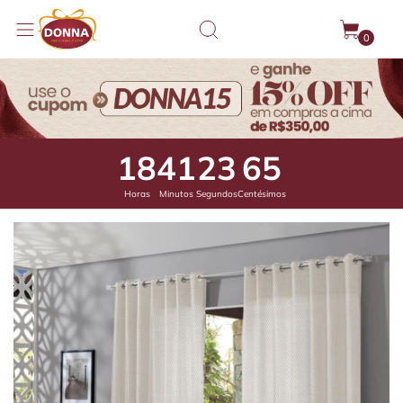
0
18
41
23
19
Horas
Minutos
Segundos
Centésimos