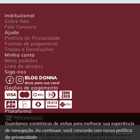
Institucional
Sobre Nós
Fale Conosco
Ajuda
Política de Privacidade
Formas de pagamento
Trocas e Devoluções
Minha conta
Meus pedidos
Lista de desejos
Siga-nos
BLOG DONNA
dicas para sua casa!
Opções de pagamento
Plataforma
Guardamos estatísticas de visitas para melhorar sua experiência
política
de navegação. Ao continuar, você concorda com nossa
Luxo Comércio de Presentes Ltda. Av. João Gualberto, 1758 - CEP
Utilizamos cookies para oferecer melhor experiência, melhorar
de privacidade
80030-001 - Curitiba - PR