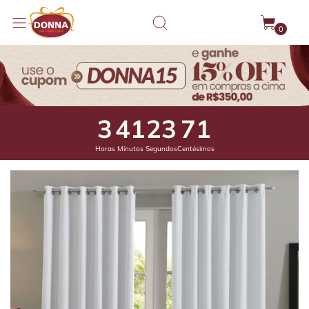
0
3
41
23
21
Horas
Minutos
Segundos
Centésimos