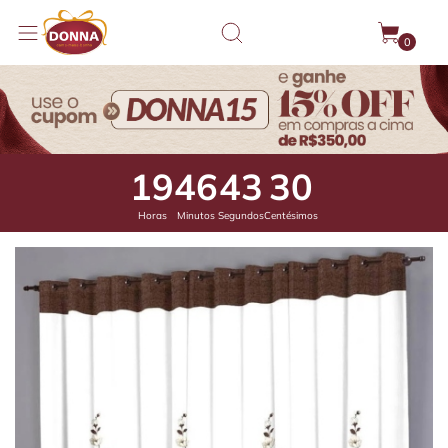
0
19
46
42
74
Horas
Minutos
Segundos
Centésimos