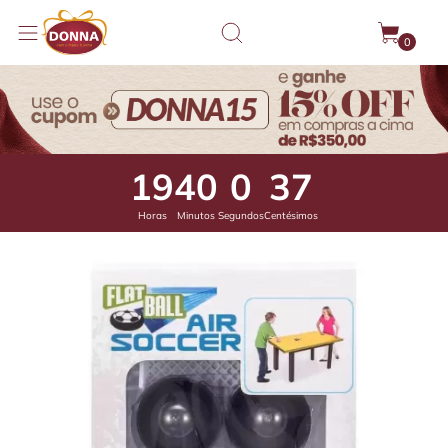
0
19
39
59
98
Horas
Minutos
Segundos
Centésimos