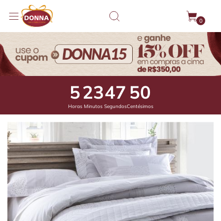
0
5
23
47
5
Horas
Minutos
Segundos
Centésimos