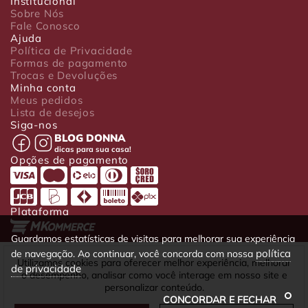
Institucional
Sobre Nós
Fale Conosco
Ajuda
Política de Privacidade
Formas de pagamento
Trocas e Devoluções
Minha conta
Meus pedidos
Lista de desejos
Siga-nos
BLOG DONNA
dicas para sua casa!
Opções de pagamento
Plataforma
Guardamos estatísticas de visitas para melhorar sua experiência
política
de navegação. Ao continuar, você concorda com nossa
Luxo Comércio de Presentes Ltda. Av. João Gualberto, 1758 - CEP
Utilizamos cookies para oferecer melhor experiência, melhorar
de privacidade
80030-001 - Curitiba - PR
o desempenho, analisar como você interage em nosso site e
CNPJ: 22.245.892/0001-23 - Inscrição Estadual 90699488-79 -
personalizar conteúdo.
Fone/fax: (41) 4063-5302
CONCORDAR E FECHAR