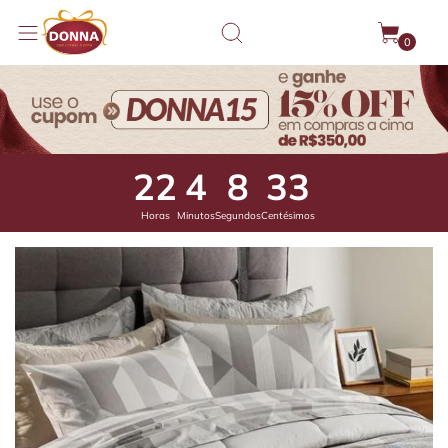
0
22
4
7
86
Horas
Minutos
Segundos
Centésimos