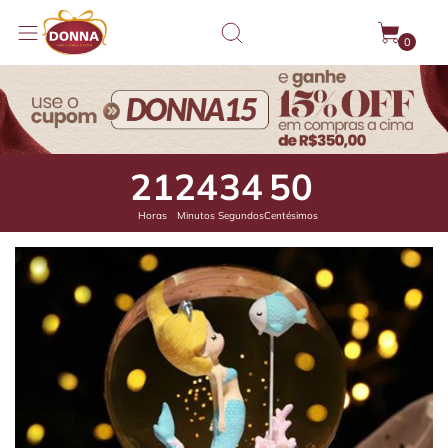
0
21
24
34
4
Horas
Minutos
Segundos
Centésimos