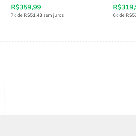
R$359,99
R$319,
7x
de
R$51,43
sem juros
6x
de
R$5