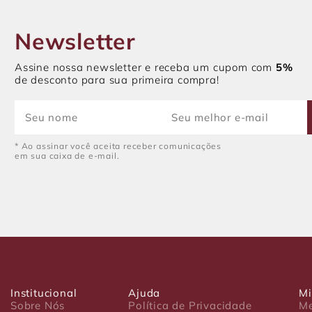
Newsletter
Assine nossa newsletter e receba um cupom com
5%
de desconto para sua primeira compra!
* Ao assinar você aceita receber comunicações
em sua caixa de e-mail.
Institucional
Ajuda
Mi
Sobre Nós
Política de Privacidade
Me