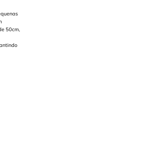
pequenas
m
 de 50cm,
antindo