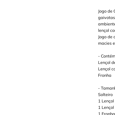
Jogo de 
gaivotas
ambiente
lençol c
Jogo de 
macies e
- Contém
Lençol d
Lençol c
Fronha
- Taman
Solteiro
1 Lençol
1 Lençol
1 Fronh