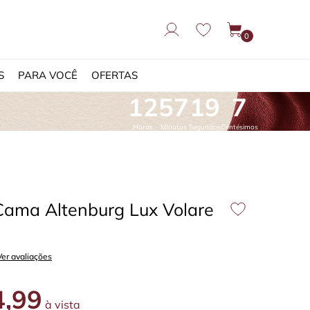
0
S
PARA VOCÊ
OFERTAS
12
57
17
91
Horas
Minutos
Segundos
Centésimos
Cama Altenburg Lux Volare
Ver avaliações
,99
à vista