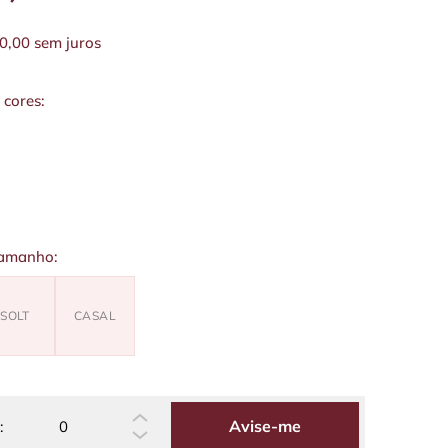
0,00
sem juros
 cores:
tamanho:
SOLT
CASAL
Avise-me
: