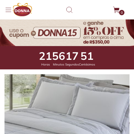
0
21
56
17
1
Horas
Minutos
Segundos
Centésimos