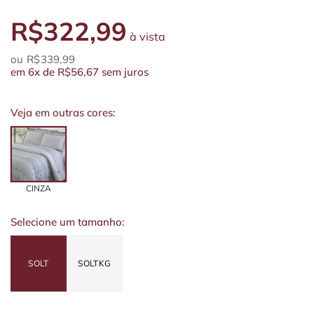
R$322,99
à vista
R$339,99
em
6x
de
R$56,67
sem juros
Veja em outras cores:
CINZA
Selecione um tamanho:
SOLT
SOLTKG