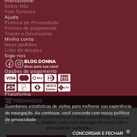
Institucional
Sobre Nós
Fale Conosco
Ajuda
Política de Privacidade
Formas de pagamento
Trocas e Devoluções
Minha conta
Meus pedidos
Lista de desejos
Siga-nos
BLOG DONNA
dicas para sua casa!
Opções de pagamento
Plataforma
Guardamos estatísticas de visitas para melhorar sua experiência
política
de navegação. Ao continuar, você concorda com nossa
Luxo Comércio de Presentes Ltda. Av. João Gualberto, 1758 - CEP
Utilizamos cookies para oferecer melhor experiência, melhorar
de privacidade
80030-001 - Curitiba - PR
o desempenho, analisar como você interage em nosso site e
CNPJ: 22.245.892/0001-23 - Inscrição Estadual 90699488-79 -
personalizar conteúdo.
Fone/fax: (41) 4063-5302
CONCORDAR E FECHAR