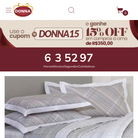
0
6
3
52
47
Horas
Minutos
Segundos
Centésimos