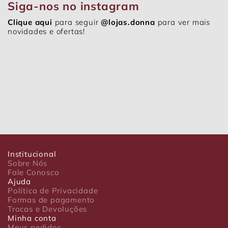
Siga-nos no instagram
Clique aqui
para seguir
@lojas.donna
para ver mais
novidades e ofertas!
Institucional
Sobre Nós
Fale Conosco
Ajuda
Política de Privacidade
Formas de pagamento
Trocas e Devoluções
Minha conta
Meus pedidos