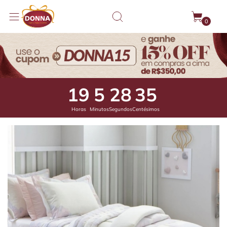
0
19
5
27
86
Horas
Minutos
Segundos
Centésimos