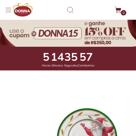
0
5
14
35
20
Horas
Minutos
Segundos
Centésimos