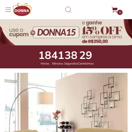
0
18
41
37
84
Horas
Minutos
Segundos
Centésimos