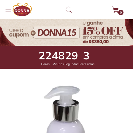
0
22
48
28
70
Horas
Minutos
Segundos
Centésimos