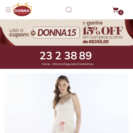
0
23
2
38
46
Horas
Minutos
Segundos
Centésimos