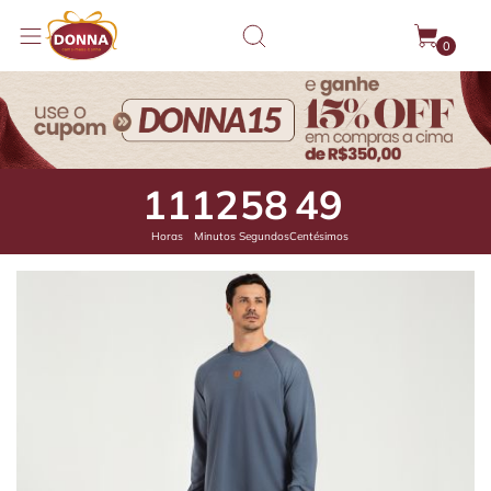
0
11
12
58
16
Horas
Minutos
Segundos
Centésimos