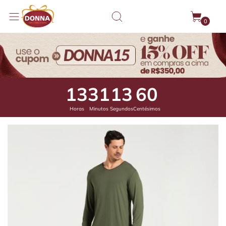
0
13
31
13
18
Horas
Minutos
Segundos
Centésimos