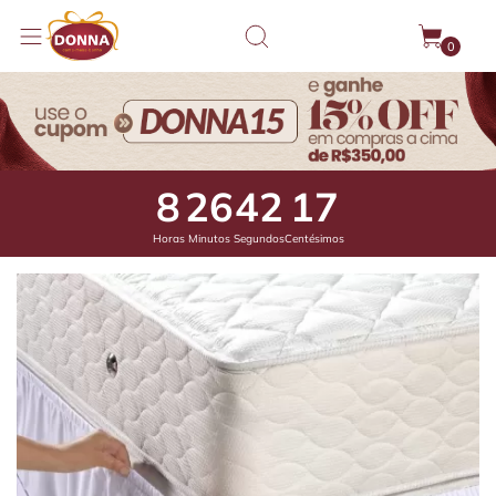
0
8
26
41
70
Horas
Minutos
Segundos
Centésimos