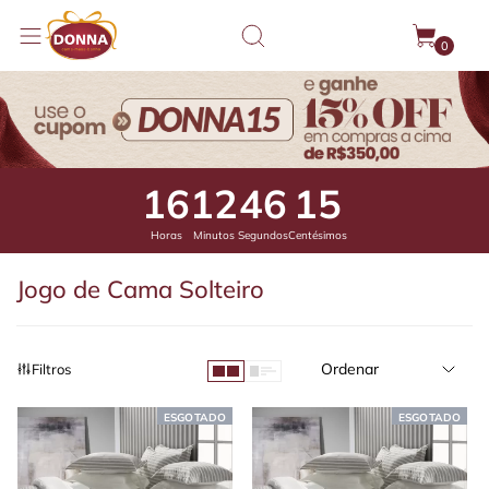
0
16
12
45
40
Horas
Minutos
Segundos
Centésimos
Jogo de Cama Solteiro
Ordenar
Filtros
ESGOTADO
ESGOTADO