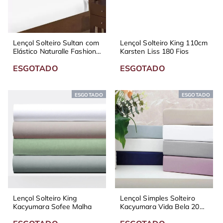
Lençol Solteiro Sultan com
Lençol Solteiro King 110cm
Elástico Naturalle Fashion
Karsten Liss 180 Fios
Percal 200 Fios - Diversas
ESGOTADO
ESGOTADO
Cores
ESGOTADO
ESGOTADO
Lençol Solteiro King
Lençol Simples Solteiro
Kacyumara Sofee Malha
Kacyumara Vida Bela 200
Fios