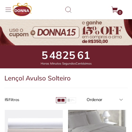
0
5
48
25
0
Horas
Minutos
Segundos
Centésimos
Lençol Avulso Solteiro
Ordenar
Filtros