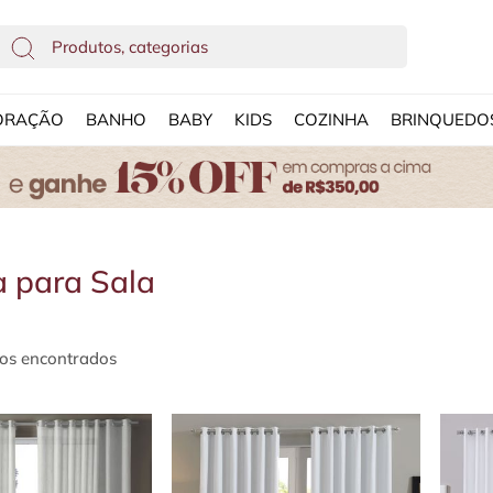
ORAÇÃO
BANHO
BABY
KIDS
COZINHA
BRINQUEDO
a para Sala
os encontrados