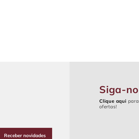
Siga-no
Clique aqui
para
ofertas!
Receber novidades