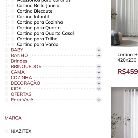
Cortina Bella Janela
Cortina Blecaute
Cortina Infantil
Cortina para Cozinha
Cortina para Quarto
Cortina para Quarto Casal
Cortina para Trilho
Cortina para Varão
BABY
Cortina B
BANHO
420x230 
Brindes
BRINQUEDOS
R$459
CAMA
COZINHA
DECORAÇÃO
KIDS
OFERTAS
Para Você
MARCA
NIAZITEX