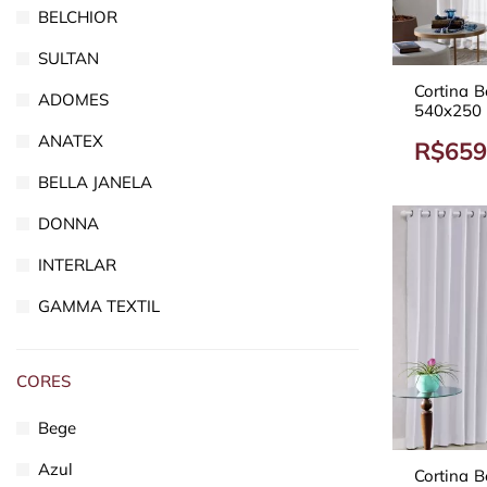
BELCHIOR
SULTAN
Cortina B
ADOMES
540x250 
Napoles 
ANATEX
R$659
BELLA JANELA
DONNA
INTERLAR
GAMMA TEXTIL
CORES
Bege
Azul
Cortina B