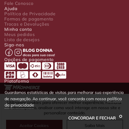
Fale Conosco
Ajuda
Política de Privacidade
Formas de pagamento
Trocas e Devoluções
Minha conta
Meus pedidos
Lista de desejos
Siga-nos
BLOG DONNA
dicas para sua casa!
Opções de pagamento
Plataforma
Guardamos estatísticas de visitas para melhorar sua experiência
política
de navegação. Ao continuar, você concorda com nossa
Luxo Comércio de Presentes Ltda. Av. João Gualberto, 1758 - CEP
Utilizamos cookies para oferecer melhor experiência, melhorar
de privacidade
80030-001 - Curitiba - PR
o desempenho, analisar como você interage em nosso site e
CNPJ: 22.245.892/0001-23 - Inscrição Estadual 90699488-79 -
personalizar conteúdo.
Fone/fax: (41) 4063-5302
CONCORDAR E FECHAR
Aceitar Cookies
Saiba Mais