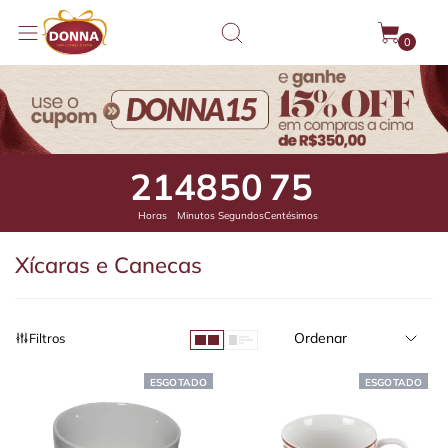
0
21
48
50
32
Horas
Minutos
Segundos
Centésimos
Xícaras e Canecas
Ordenar
Filtros
ESGOTADO
ESGOTADO